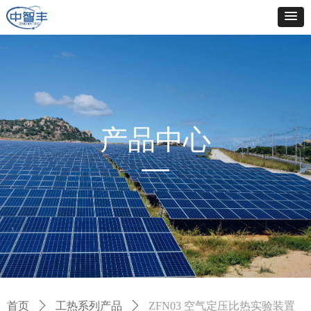
产品中心
—
首页
ꄲ
工热系列产品
ꄲ
ZFN03 空气定压比热实验装置