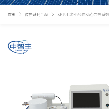
首页
ꄲ
传热系列产品
ꄲ
ZFT01 线性/径向稳态导热