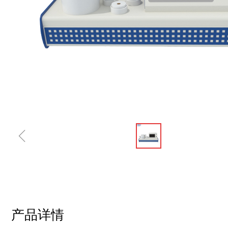
ꁆ
产品详情